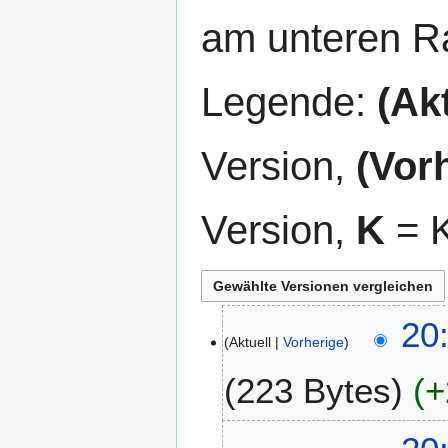
am unteren R
Legende:
(Akt
Version,
(Vor
Version,
K
= K
1
20
Aktuell
Vorherige
2
.
223 Bytes
+
M
ä
K
r