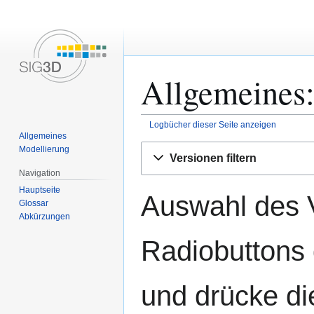
Allgemeines:
Logbücher dieser Seite anzeigen
Allgemeines
Zur
Zur
Modellierung
Versionen filtern
Navigation
Suche
Navigation
springen
springen
Hauptseite
Auswahl des V
Glossar
Abkürzungen
Radiobuttons 
und drücke di