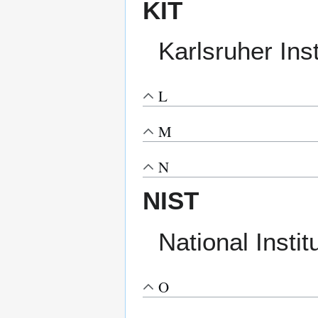
KIT
Karlsruher Ins
L
M
N
NIST
National Insti
O