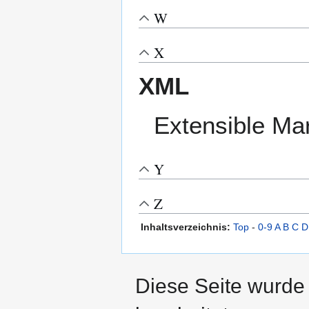
W
X
XML
Extensible Ma
Y
Z
Inhaltsverzeichnis:
Top
-
0-9
A
B
C
D
Diese Seite wurde