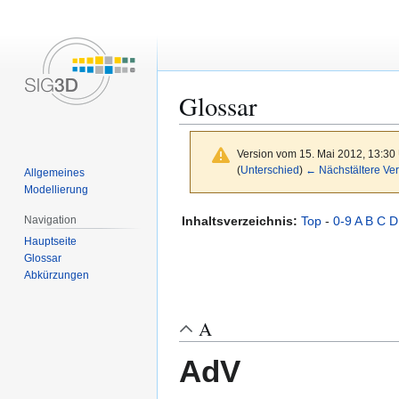
Glossar
Version vom 15. Mai 2012, 13:30
(
Unterschied
)
← Nächstältere Ver
Allgemeines
Modellierung
Zur
Zur
Inhaltsverzeichnis:
Top
-
0-9
A
B
C
D
Navigation
Navigation
Suche
Hauptseite
springen
springen
Glossar
Abkürzungen
A
AdV