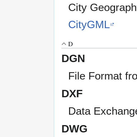
City Geograp
CityGML
D
DGN
File Format fr
DXF
Data Exchange
DWG