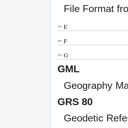
File Format f
E
F
G
GML
Geography Ma
GRS 80
Geodetic Ref