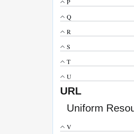
P
Q
R
S
T
U
URL
Uniform Resou
V