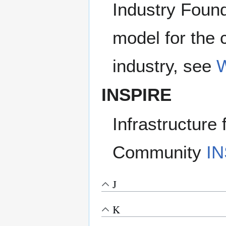
Industry Found
model for the 
industry, see
W
INSPIRE
Infrastructure
Community
I
J
K