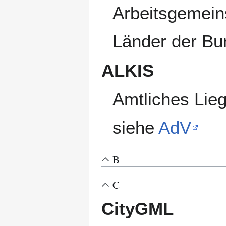
Arbeitsgemein
Länder der Bu
ALKIS
Amtliches Lie
siehe
AdV
B
C
CityGML