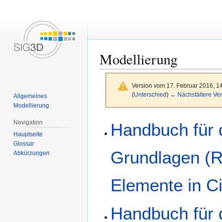
Modellierung
Version vom 17. Februar 2016, 1
(
Unterschied
)
← Nächstältere Ver
Allgemeines
Modellierung
Zur
Zur
Navigation
Handbuch für d
Navigation
Suche
Hauptseite
springen
springen
Glossar
Grundlagen (R
Abkürzungen
Elemente in C
Handbuch für d