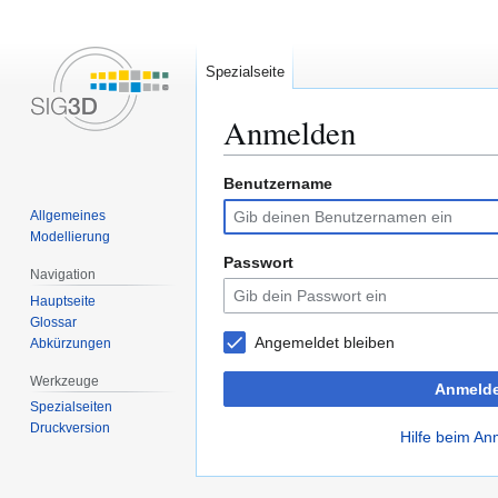
Spezialseite
Anmelden
Benutzername
Zur
Zur
Allgemeines
Navigation
Suche
Modellierung
springen
springen
Passwort
Navigation
Hauptseite
Glossar
Angemeldet bleiben
Abkürzungen
Werkzeuge
Anmeld
Spezialseiten
Druckversion
Hilfe beim A