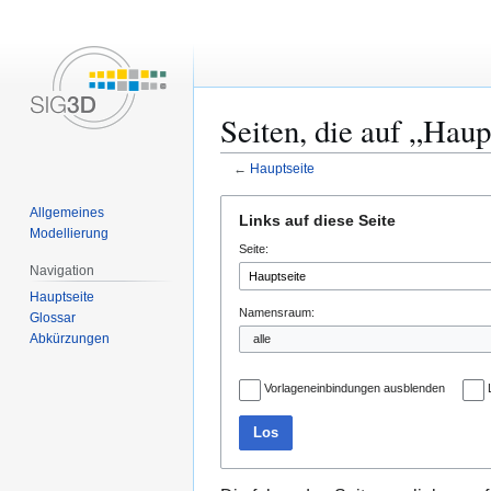
Seiten, die auf „Haup
←
Hauptseite
Zur
Zur
Allgemeines
Links auf diese Seite
Navigation
Suche
Modellierung
Seite:
springen
springen
Navigation
Hauptseite
Namensraum:
Glossar
Abkürzungen
Vorlageneinbindungen ausblenden
Los